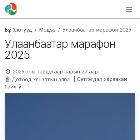
Skip to Content
Бүх блогууд
Мэдээ
Улаанбаатар марафон 2025
Улаанбаатар марафон
2025
2025 оны тавдугаар сарын 27
аар
| Сэтгэгдэл хараахан
Дотоод хяналтын алба
байхгүй