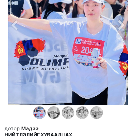
Өмнөх
Дара
дотор
Мэдээ
НИЙТЛЭЛИЙГ ХУВААЛЦАХ