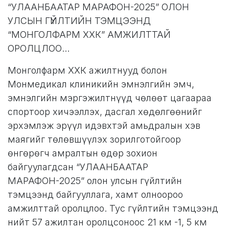
“УЛААНБААТАР МАРАФОН-2025” ОЛОН
УЛСЫН ГҮЙЛТИЙН ТЭМЦЭЭНД
“МОНГОЛФАРМ ХХК” АМЖИЛТТАЙ
ОРОЛЦЛОО...
Монголфарм ХХК ажилтнууд болон
Монмедикал клиникийн эмнэлгийн эмч,
эмнэлгийн мэргэжилтнүүд чөлөөт цагаараа
спортоор хичээллэх, дасгал хөдөлгөөнийг
эрхэмлэж эрүүл идэвхтэй амьдралын хэв
маягийг төлөвшүүлэх зорилготойгоор
өнгөрөгч амралтын өдөр зохион
байгуулагдсан “УЛААНБААТАР
МАРАФОН-2025” олон улсын гүйлтийн
тэмцээнд байгууллага, хамт олноороо
амжилттай оролцлоо. Тус гүйлтийн тэмцээнд
нийт 57 ажилтан оролцсоноос 21 км -1, 5 км