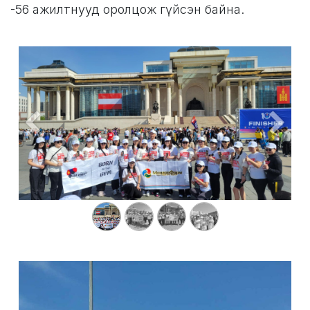
-56 ажилтнууд оролцож гүйсэн байна.
Өмнөх
Дара