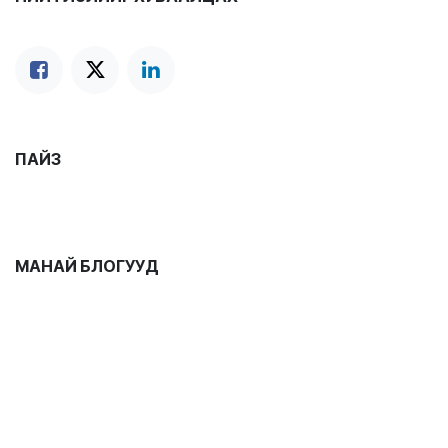
ПАЙЗ
МАНАЙ БЛОГУУД
Мэдээ
Эрүүл мэндийн зөвлөгөө
Эмийн хэрэглээний зөвлөмж
Нийтлэл