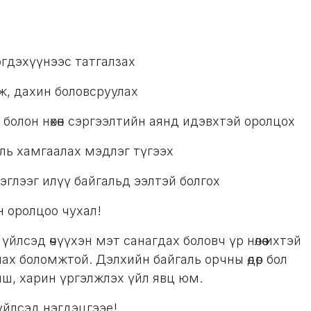
гдэхүүнээс татгалзах
аж, дахин боловсруулах
болон нөхөн сэргээлтийн аянд идэвхтэй оролцох
аль хамгаалах мэдлэг түгээх
эглээг илүү байгальд ээлтэй болгох
н оролцоо чухал!
йлсэд өчүүхэн мэт санагдах боловч үр нөлөө ихтэй
ах боломжтой. Дэлхийн байгаль орчны өдөр бол
биш, харин үргэлжлэх үйл явц юм.
үйлсэд нэгдэцгээе!