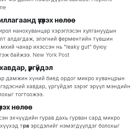
ine
иллагаанд үзүүлэх нөлөө
ирол нанохуванцар хэрэглэсэн хулгануудын
алт алдагдаж, элэгний ферментийн түвшин
чимхий чанар ихэссэн нь "leaky gut" буюу
ргэж байжээ.
New York Post
 хавдар, үргүйдэл
аар дамжин хүний биед ордог микро хуванцрын
үүн гэдэсний хавдар, үргүйдэл зэрэг эрүүл мэндийн
лохыг тогтоожээ.
үүлэх нөлөө
эн эхчүүдийн гурав дахь гурван сард микро
 хүүхэд төрөх эрсдэлийг нэмэгдүүлдэг болохыг