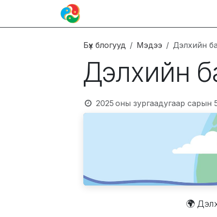
Skip to Content
Иргэн
Блог
Холбоо барих
Бүх блогууд
Мэдээ
Дэлхийн ба
Дэлхийн ба
2025 оны зургаадугаар сарын 
​🌍 Дэл