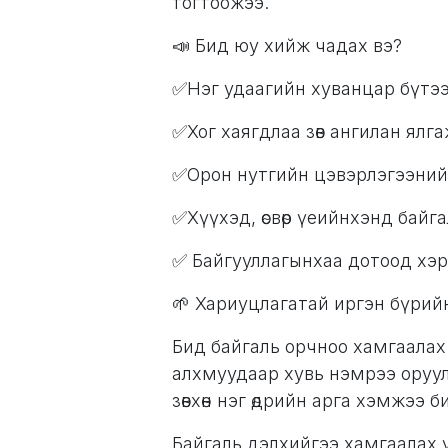
тогтоожээ.
📣 Бид юу хийж чадах вэ?
✅Нэг удаагийн хуванцар бүтээ
✅Хог хаягдлаа зөв ангилан ялг
✅Орон нутгийн цэвэрлэгээний 
✅Хүүхэд, өсвөр үеийнхэнд байг
✅ Байгууллагынхаа дотоод хэр
🌱 Хариуцлагатай иргэн бүрий
Бид байгаль орчноо хамгаалах ү
алхмуудаар хувь нэмрээ оруул
зөвхөн нэг өдрийн арга хэмжээ 
Байгаль дэлхийгээ хамгаалах 