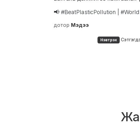
📢 #BeatPlasticPollution | #Wo
дотор
Мэдээ
Сэтгэгдэ
Нэвтрэх
Жар