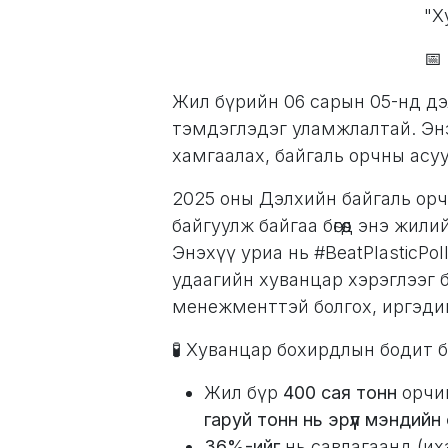
​​
​
Жил бүрийн 06 сарын 05-нд дэл
тэмдэглэдэг уламжлалтай. Энэ
хамгаалах, байгаль орчны асу
2025 оны Дэлхийн байгаль орч
байгуулж байгаа бөгөөд энэ жил
Энэхүү уриа нь #BeatPlasticPol
удаагийн хуванцар хэрэглээг б
менежменттэй болгох, иргэди
🧪 Хуванцар бохирдлын бодит 
Жил бүр
400 сая тонн
орчим
гаруй тонн нь эрүүл мэндийн
36%-ийг
нь савлагаанд (их