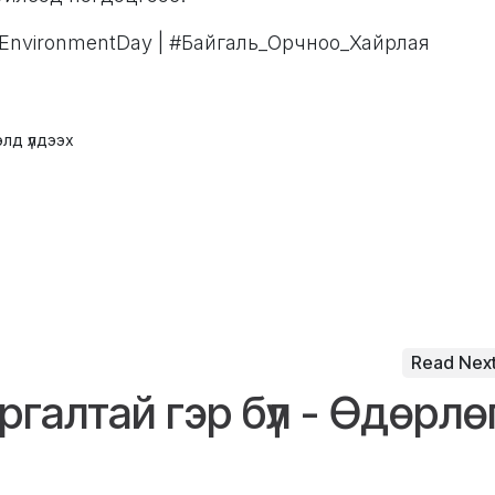
rldEnvironmentDay | #Байгаль_Орчноо_Хайрлая
лд үлдээх
Read Nex
галтай гэр бүл - Өдөрлө