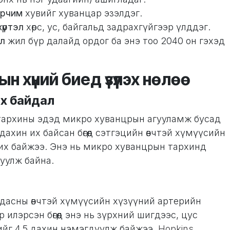
орчим
хувийг хуванцар эзэлдэг.
хүртэл
хөрс, ус, байгальд задрахгүйгээр үлддэг.
ал
жил бүр далайд ордог ба энэ тоо 2040 он гэхэд
 хүний биед үзүүлэх нөлөө
х байдал
 тархины эдэд микро хуванцрын агууламж бусад
ахин их байсан бөгөөд сэтгэцийн өвчтэй хүмүүсийн
их байжээ. Энэ нь микро хуванцрын тархинд
уулж байна.
удасны өвчтэй хүмүүсийн хүзүүний артерийн
илэрсэн бөгөөд энэ нь зүрхний шигдээс, цус
ийг 4.5 дахин нэмэгдүүлж байжээ.
Hopkins