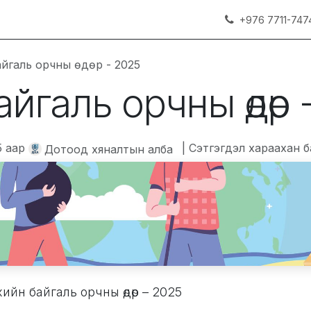
+976 7711-747
йгаль орчны өдөр - 2025
йгаль орчны өдөр 
5
аар
| Сэтгэгдэл хараахан б
Дотоод хяналтын алба
хийн байгаль орчны өдөр – 2025