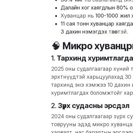
Далайн хог хаягдлын 80% 
Хуванцар нь
100-1000 жил 
11 сая тонн хуванцар хаягд
3 дахин нэмэгдэх
төлөвтэй.
🧠
Микро хуванцрын
1.
Тархинд хуримтлагда
2025 оны судалгаагаар хүний
эрхтнүүдтэй харьцуулахад 30 д
тархинд энэ хэмжээ 10 дахин 
хуримтлагдах боломжтойг хар
2.
Зүрх судасны эрсдэл
2024 оны судалгаагаар зүрх с
товрууны эдэд микро хуванцар 
харвалт, нас баралтын эрсдэл