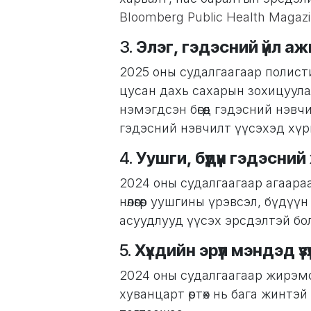
Bloomberg Public Health Magaz
3.
Элэг, гэдэсний үйл аж
2025 оны судалгаагаар полист
цусан дахь сахарын зохицуул
нэмэгдсэн бөгөөд гэдэсний нэв
гэдэсний нэвчилт үүсэхэд хү
4.
Уушги, бүдүүн гэдэсний
2024 оны судалгаагаар агаар
нөлөөгөөр уушгины үрэвсэл, бүд
асуудлууд үүсэх эрсдэлтэй бо
5.
Хүүхдийн эрүүл мэндэд үз
2024 оны судалгаагаар жирэмс
хуванцарт өртөх нь бага жинтэй