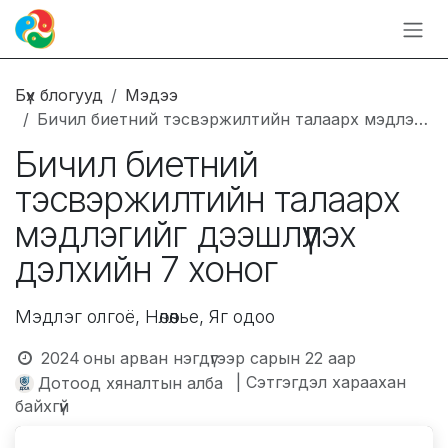
Skip to Content
Бүх блогууд
Мэдээ
Бичил биетний тэсвэржилтийн талаарх мэдлэгийг дээшлүүлэх дэлхийн 7 хоног
Бичил биетний
тэсвэржилтийн талаарх
мэдлэгийг дээшлүүлэх
дэлхийн 7 хоног
Мэдлэг олгоё, Нөлөөлье, Яг одоо
2024 оны арван нэгдүгээр сарын 22
аар
| Сэтгэгдэл хараахан
Дотоод хяналтын алба
байхгүй