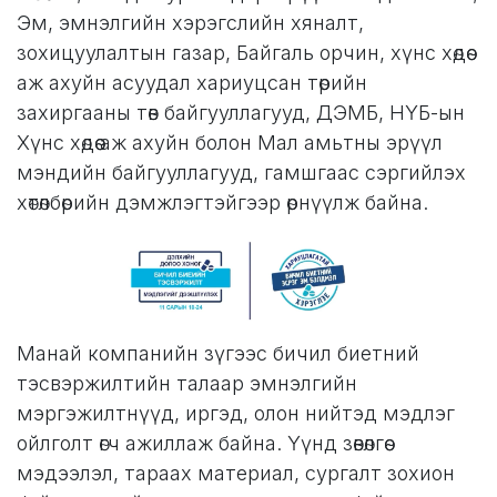
Эм, эмнэлгийн хэрэгслийн хяналт,
зохицуулалтын газар, Байгаль орчин, хүнс хөдөө
аж ахуйн асуудал хариуцсан төрийн
захиргааны төв байгууллагууд, ДЭМБ, НҮБ-ын
Хүнс хөдөө аж ахуйн болон Мал амьтны эрүүл
мэндийн байгууллагууд, гамшгаас сэргийлэх
хөтөлбөрийн дэмжлэгтэйгээр өрнүүлж байна.
Манай компанийн зүгээс бичил биетний
тэсвэржилтийн талаар эмнэлгийн
мэргэжилтнүүд, иргэд, олон нийтэд мэдлэг
ойлголт өгч ажиллаж байна. Үүнд зөвөлгөө
мэдээлэл, тараах материал, сургалт зохион