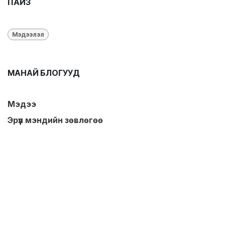
ПАЙЗ
Мэдээлэл
МАНАЙ БЛОГУУД
Мэдээ
Эрүүл мэндийн зөвлөгөө
Эмийн хэрэглээний зөвлөмж
Нийтлэл
АРХИВ