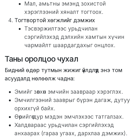
Мал, амьтны эмэнд зохистой
хэрэглээний хяналт тогтоох.
Тогтвортой хөгжлийг дэмжих
Тэсвэржилтээс урьдчилан
сэргийлэхэд дэлхийн хамтын хүчин
чармайлт шаардагдахыг онцлох.
Таны оролцоо чухал
Бидний өдөр тутмын жижиг үйлдлүүд энэ том
асуудалд нөлөөлж чадна:
Эмийг зөвхөн эмчийн заавраар хэрэглэх.
Эмчилгээний зааврыг бүрэн дагаж, дутуу
орхихгүй байх.
Өөрийгөө дур мэдэн эмчлэхээс татгалзах.
Халдвараас урьдчилан сэргийлэхэд
анхаарах (гараа угаах, дархлаа дэмжих).