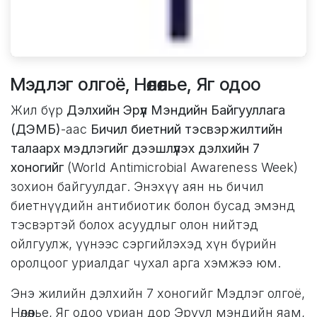
Мэдлэг олгоё, Нөлөөлье, Яг одоо
Жил бүр
Дэлхийн Эрүүл Мэндийн Байгууллага
(ДЭМБ)
-аас
Бичил биетний тэсвэржилтийн
талаарх мэдлэгийг дээшлүүлэх дэлхийн 7
хоногийг
(World Antimicrobial Awareness Week)
зохион байгуулдаг. Энэхүү аян нь бичил
биетнүүдийн антибиотик болон бусад эмэнд
тэсвэртэй болох асуудлыг олон нийтэд
ойлгуулж, үүнээс сэргийлэхэд хүн бүрийн
оролцоог уриалдаг чухал арга хэмжээ юм.
Энэ жилийн дэлхийн 7 хоногийг Мэдлэг олгоё,
Нөлөөлье, Яг одоо уриан дор Эрүүл мэндийн яам,