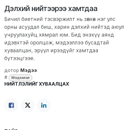
Дэлхий нийтээрээ хамтдаа
Бичил биетний тэсвэржилт нь зөвхөн нэг улс
орны асуудал биш, харин дэлхий нийтэд аюул
учруулахуйц хямрал юм. Бид энэхүү аянд
идэвхтэй оролцож, мэдээллээ бусадтай
хуваалцан, эрүүл ирээдүйг хамтдаа
бүтээцгээе.
дотор
Мэдээ
#
Мэдээлэл
НИЙТЛЭЛИЙГ ХУВААЛЦАХ