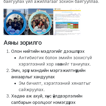
байгуулах үйл ажиллагааг зохион байгууллаа.
Аяны зорилго
Олон нийтийн мэдлэгийг дээшлүүлэх
Антибиотик болон эмийн зохисгүй
хэрэглээний хор хөнөөлийг таниулах.
Эмч, эрүүл мэндийн мэргэжилтнүүдийн
анхаарлыг хандуулах
Эм бичилт, хэрэглээний хяналтыг
сайжруулах.
Хөдөө аж ахуй, хүнс үйлдвэрлэлийн
салбарын оролцоог нэмэгдүүлэх