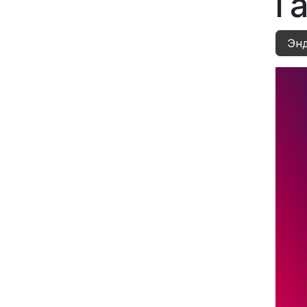
Га
Энд