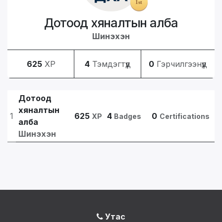
Дотоод хяналтын алба
Шинэхэн
625
XP
4
Тэмдэгтүүд
0
Гэрчилгээнүүд
Дотоод
хяналтын
1
625
4
0
XP
Badges
Certifications
алба
Шинэхэн
Утас