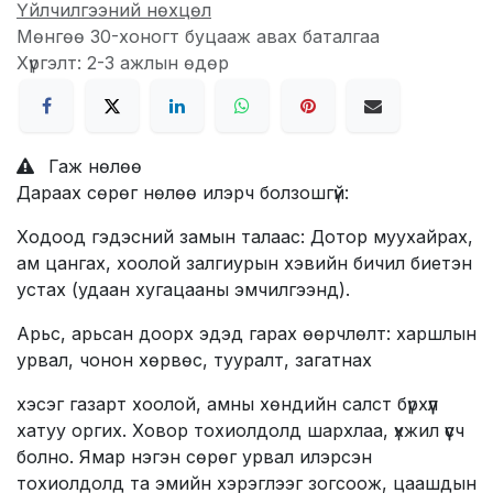
Үйлчилгээний нөхцөл
Мөнгөө 30-хоногт буцааж авах баталгаа
Хүргэлт: 2-3 ажлын өдөр
Гаж нөлөө
Дараах сөрөг нөлөө илэрч болзошгүй:
Ходоод гэдэсний замын талаас: Дотор муухайрах,
ам цангах, хоолой залгиурын хэвийн бичил биетэн
устах (удаан хугацааны эмчилгээнд).
Арьс, арьсан доорх эдэд гарах өөрчлөлт: харшлын
урвал, чонон хөрвөс, тууралт, загатнах
хэсэг газарт хоолой, амны хөндийн салст бүрхүүл
хатуу оргих. Ховор тохиолдолд шархлаа, үхжил үүсч
болно. Ямар нэгэн сөрөг урвал илэрсэн
тохиолдолд та эмийн хэрэглээг зогсоож, цаашдын