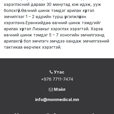
хэрэглэсний дараах 30 минутад юм идэж, ууж
болохгүй.Өвчний шинж тэмдэг арилах хүртэл
эмчилгээг 1 – 2 өдрийн турш үргэлжлүүлэн
хэрэглэнэ.Ерөнхийдөө өвчний шинж тэмдгийг
арилах хүртэл Лизакыг хэрэглэх хэрэгтэй. Хэрэв
өвчний шинж тэмдэг 5 – 7 хоногийн эмчилгээнд
арилахгүй бол эмчлэгч эмчдээ хандаж эмчилгээний
тактикаа өөрчлөх хэрэгтэй.
Утас
+976 7711-7474
Мэйл
info@monmedical.mn