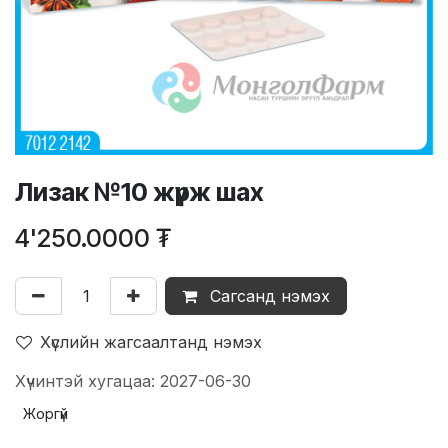
Лизак №10 жүрж шах
4'250.0000
₮
Сагсанд нэмэх
Хүслийн жагсаалтанд нэмэх
Хүчинтэй хугацаа: 2027-06-30
Жоргүй