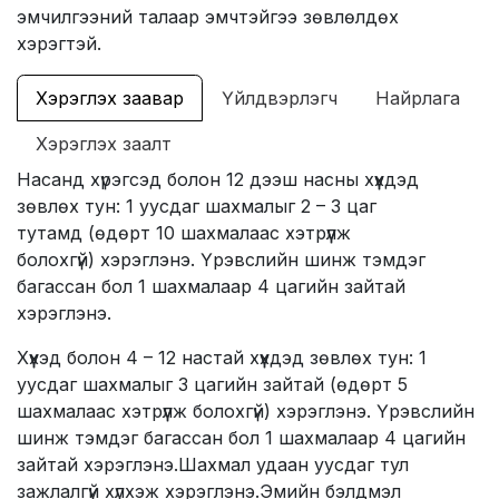
эмчилгээний талаар эмчтэйгээ зөвлөлдөх
хэрэгтэй.
Хэрэглэх заавар
Үйлдвэрлэгч
Найрлага
Хэрэглэх заалт
Насанд хүрэгсэд болон 12 дээш насны хүүхдэд
зөвлөх тун: 1 уусдаг шахмалыг 2 – 3 цаг
тутамд (өдөрт 10 шахмалаас хэтрүүлж
болохгүй) хэрэглэнэ. Үрэвслийн шинж тэмдэг
багассан бол 1 шахмалаар 4 цагийн зайтай
хэрэглэнэ.
Хүүхэд болон 4 – 12 настай хүүхдэд зөвлөх тун: 1
уусдаг шахмалыг 3 цагийн зайтай (өдөрт 5
шахмалаас хэтрүүлж болохгүй) хэрэглэнэ. Үрэвслийн
шинж тэмдэг багассан бол 1 шахмалаар 4 цагийн
зайтай хэрэглэнэ.Шахмал удаан уусдаг тул
зажлалгүй хүлхэж хэрэглэнэ.Эмийн бэлдмэл