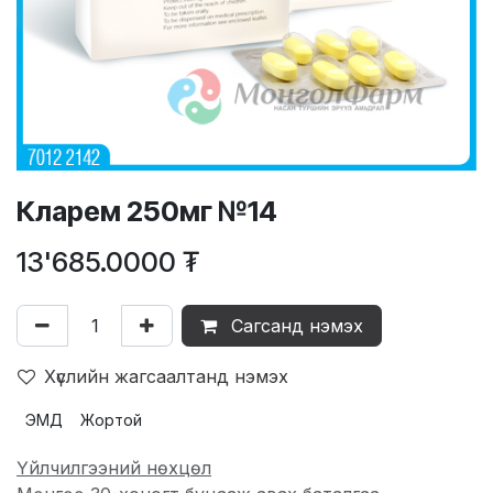
Кларем 250мг №14
13'685.0000
₮
Сагсанд нэмэх
Хүслийн жагсаалтанд нэмэх
ЭМД
Жортой
Үйлчилгээний нөхцөл