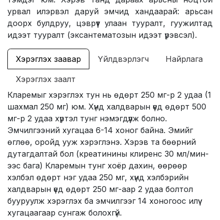
урвал илэрвэл даруй эмчид хандаарай: арьсан
доорх булдруу, цэврүүт улаан тууралт, гуужилтад
идээт тууралт (эксантематозын идээт үрэвсэл).
Хэрэглэх заавар
Үйлдвэрлэгч
Найрлага
Хэрэглэх заалт
Кларемыг хэрэглэх тун нь өдөрт 250 мг-р 2 удаа (1
шахмал 250 мг) юм. Хүнд халдварын үед өдөрт 500
мг-р 2 удаа хүртэл тунг нэмэгдүүлж болно.
Эмчилгээний хугацаа 6-14 хоног байна. Эмийг
өглөө, оройд ууж хэрэглэнэ. Хэрэв та бөөрний
дутагдалтай бол (креатинины клиренс 30 мл/мин-
ээс бага) Кларемын тунг хоёр дахин, өөрөөр
хэлбэл өдөрт нэг удаа 250 мг, хүнд хэлбэрийн
халдварын үед өдөрт 250 мг-аар 2 удаа болтол
бууруулж хэрэглэх ба эмчилгээг 14 хоногоос илүү
хугацаагаар сунгаж болохгүй.