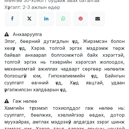
Мөнгөө 30-хоногт буцааж авах баталгаа
Хүргэлт: 2-3 ажлын өдөр
Анхааруулга
Элэг, бөөрний дутагдлын үед, Жирэмсэн болон
хөхүүл үед, Хэрэв толгой эргэх мэдрэмж төрж
байвал анхаарал болгоомжтой байх хэрэгтэй,
толгой эргэх нь тээ​врийн хэрэгсэл жолоодох,
механизмтай ажиллах чадварт сөргөөр нөлөөлж
болзошгүй юм, Гипокалиемийн үед, Байнгын
суулгалт өвчний үед, Хүнд явцтай, удаан
үргэлжилсэн халдварын үед.
Гаж нөлөө
Хамгийн түгээмэл тохиолддог гаж нөлөө нь:
суулгалт, бөөлжих, хэвлийгээр өвдөх, дотор
муухайрах, амтлах мэдрэхүй алдагдах зэрэг шинж
тэмдэг юм. Хэрэв танд дараах арьсны ноцтой