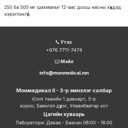
250 ба 500 мг шахмалыг 12-аас доош насны хүүхдэд
хэрэглэхгүй.
Утас
+976 7711-7474
Мэйл
info@monmedical.mn
Монмедикал II - 3-р эмнэлэг салбар
iCom төвийн 1 давхарт, 5-р
хороо, Баянгол дүүрэг, Улаанбаатар хот
Цагийн хуваарь
Лаборатори: Даваа - Баасан 08:00 - 18:00