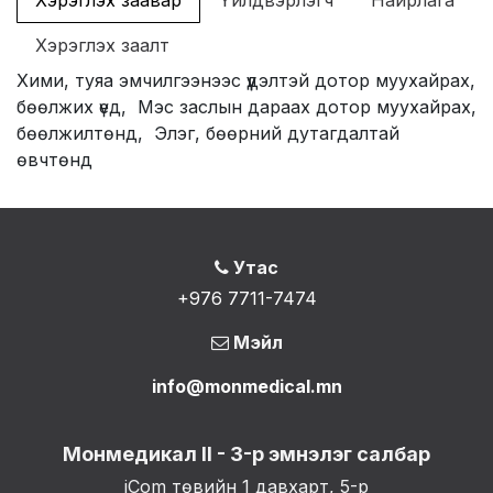
Хэрэглэх заавар
Үйлдвэрлэгч
Найрлага
Хэрэглэх заалт
Хими, туяа эмчилгээнээс үүдэлтэй дотор муухайрах,
бөөлжих үед, Мэс заслын дараах дотор муухайрах,
бөөлжилтөнд, Элэг, бөөрний дутагдалтай
өвчтөнд
Утас
+976 7711-7474
Мэйл
info@monmedical.mn
Монмедикал II - 3-р эмнэлэг салбар
iCom төвийн 1 давхарт, 5-р