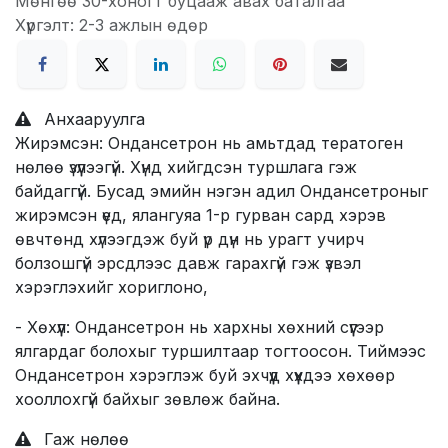
Мөнгөө 30-хоногт буцааж авах баталгаа
Хүргэлт: 2-3 ажлын өдөр
Анхааруулга
Жирэмсэн: Ондансетрон нь амьтдад тератоген
нөлөө үзүүлээгүй. Хүнд хийгдсэн туршлага гэж
байдаггүй. Бусад эмийн нэгэн адил Oндансетроныг
жирэмсэн үед, ялангуяа 1-р гурван сард хэрэв
өвчтөнд хүлээгдэж буй үр дүн нь урагт учирч
болзошгүй эрсдлээс давж гарахгүй гэж үзвэл
хэрэглэхийг хориглоно,
- Хөхүүл: Ондансетрон нь хархны хөхний сүүгээр
ялгардаг болохыг туршилтаар тогтоосон. Тиймээс
Ондансетрон хэрэглэж буй эхчүүд хүүхдээ хөхөөр
хооллохгүй байхыг зөвлөж байна.
Гаж нөлөө