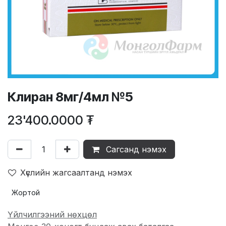
Клиран 8мг/4мл №5
23'400.0000
₮
Сагсанд нэмэх
Хүслийн жагсаалтанд нэмэх
Жортой
Үйлчилгээний нөхцөл