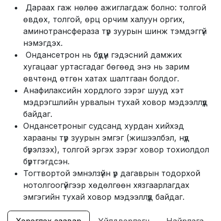
Дараах гаж нөлөө ажиглагдаж болно: толгой
өвдөх, толгой, өрц орчим халуун оргих,
аминотрансфераза түр зуурын шинж тэмдэггүй
нэмэгдэх.
Ондансетрон нь бүдүүн гэдэсний дамжих
хугацааг уртасгадаг бөгөөд энэ нь зарим
өвчтөнд өтгөн хатах шалтгаан болдог.
Анафилаксийн хордлого зэрэг шууд хэт
мэдрэгшлийн урвалын тухай ховор мэдээллүүд
байдаг.
Ондансетроныг судсанд хурдан хийхэд
харааны түр зуурын эмгэг (жишээлбэл, нүд
бүрэлзэх), толгой эргэх зэрэг ховор тохиолдол
бүртгэгдсэн.
Тогтвортой эмнэлзүйн үр дагаврын тодорхой
нотолгоогүйгээр хөдөлгөөн хязгаарлагдах
эмгэгийн тухай ховор мэдээллүүд байдаг.