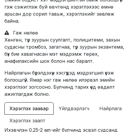
гэж сэжиглэж буй өвчтөнд хэрэглэхээс өмнө
арьсан дор сорил тавьж, хэрэглэхийг зөвлөж
байна.
Гаж нөлөө
Хөнгөн, түр зуурын суулгалт, полицитеми, захын
судасны тромбоз, загатнаа, түр зуурын экзантема,
бүх бие хавагнасан мэт мэдрэмж төрөх,
анафилаксийн шок болон нас баралт.
Найрлагын бүрэлдэхүүн хэсгүүдэд мэдрэгшил үүсэж
болзошгүй. Ямар нэг гаж нөлөө илэрвэл эмийн
хэрэглээг зогсооно. Булчинд тарих үед өвдөлт
ажиглагдаж болно.
Хэрэглэх заавар
Үйлдвэрлэгч
Найрлага
Хэрэглэх заалт
Ихэвчлэн 0.25-2 мл-ийг булчинд эсвэл судсанд