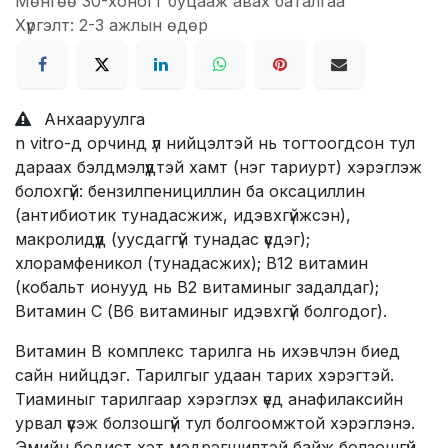
Мөнгөө 30-хоногт буцааж авах баталгаа
Хүргэлт: 2-3 ажлын өдөр
Анхааруулга
n vitro-д орчинд үл нийцэлтэй нь тогтоогдсон тул
дараах бэлдмэлүүдтэй хамт (нэг тариурт) хэрэглэж
болохгүй: бензилпенициллин ба оксациллин
(антибиотик тунадасжиж, идэвхгүйжсэн),
макролидүүд (уусдаггүй тунадас үүсдэг);
хлорамфеникол (тунадасжих); В12 витамин
(кобальт ионууд нь В2 витаминыг задалдаг);
Витамин С (В6 витаминыг идэвхгүй болгодог).
Витамин В комплекс тарилга нь ихэвчлэн биед
сайн нийцдэг. Тарилгыг удаан тарих хэрэгтэй.
Тиаминыг тарилгаар хэрэглэх үед анафилаксийн
урвал үүсэж болзошгүй тул болгоомжтой хэрэглэнэ.
Эмийн бодист хэт мэдрэгшилтэй байж болзошгүй