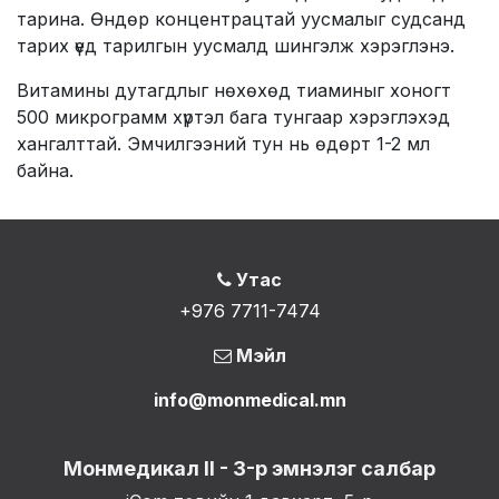
тарина. Өндөр концентрацтай уусмалыг судсанд
тарих үед тарилгын уусмалд шингэлж хэрэглэнэ.
Витамины дутагдлыг нөхөхөд тиаминыг хоногт
500 микрограмм хүртэл бага тунгаар хэрэглэхэд
хангалттай. Эмчилгээний тун нь өдөрт 1-2 мл
байна.
Утас
+976 7711-7474
Мэйл
info@monmedical.mn
Монмедикал II - 3-р эмнэлэг салбар