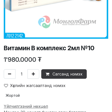
Витамин В комплекс 2мл №10
1'980.0000
₮
Сагсанд нэмэх
Хүслийн жагсаалтанд нэмэх
Жортой
Үйлчилгээний нөхцөл