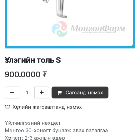
Үзлэгийн толь S
900.0000
₮
Сагсанд нэмэх
Хүслийн жагсаалтанд нэмэх
Үйлчилгээний нөхцөл
Мөнгөө 30-хоногт буцааж авах баталгаа
Хүргэлт: 2-3 ажлын өдөр