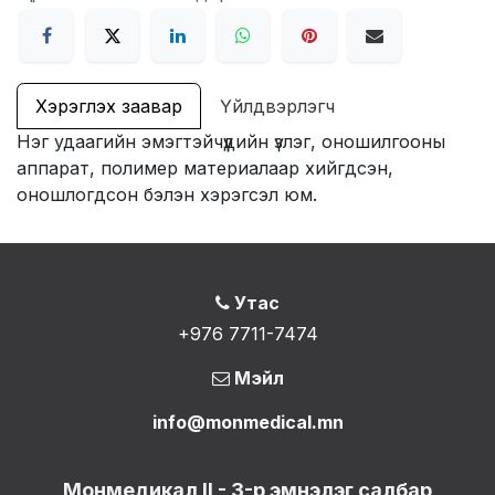
Хэрэглэх заавар
Үйлдвэрлэгч
Нэг удаагийн эмэгтэйчүүдийн үзлэг, оношилгооны
аппарат, полимер материалаар хийгдсэн,
оношлогдсон бэлэн хэрэгсэл юм.
Утас
+976 7711-7474
Мэйл
info@monmedical.mn
Монмедикал II - 3-р эмнэлэг салбар