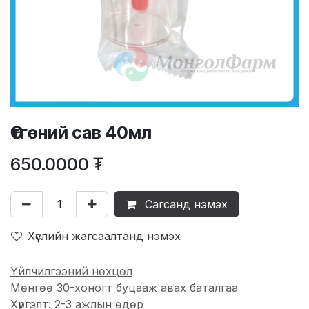
Өтгөний сав 40мл
650.0000
₮
Сагсанд нэмэх
Хүслийн жагсаалтанд нэмэх
Үйлчилгээний нөхцөл
Мөнгөө 30-хоногт буцааж авах баталгаа
Хүргэлт: 2-3 ажлын өдөр