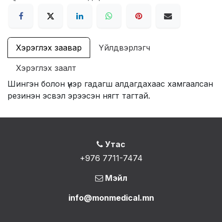
Хэрэглэх заавар
Үйлдвэрлэгч
Хэрэглэх заалт
Шингэн болон үнэр гадагш алдагдахаас хамгаалсан
резинэн эсвэл эрээсэн нягт тагтай.
Утас
+976 7711-7474
Мэйл
info@monmedical.mn