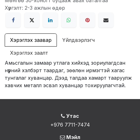
Мөнгөө 30-хоногт буцааж авах баталгаа
Хүргэлт: 2-3 ажлын өдөр
Хэрэглэх заавар
Үйлдвэрлэгч
Хэрэглэх заалт
Амьсгалын замаар утлага хийхэд зориулагдсан
нүүрний хэлбэрт таардаг, зөөлөн ирмэгтэй хагас
тунгалаг хуванцар. Дээд талдаа хамарт тааруулж
хавчих металл эсвэл хуванцар тохируулагчтай.
Утас
+976 7711-7474
Мэйл