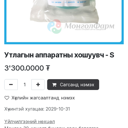
Утлагын аппаратны хошуувч - S
3'300.0000
₮
Сагсанд нэмэх
Хүслийн жагсаалтанд нэмэх
Хүчинтэй хугацаа: 2029-10-31
Үйлчилгээний нөхцөл