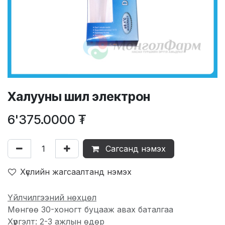
Халууны шил электрон
6'375.0000
₮
Сагсанд нэмэх
Хүслийн жагсаалтанд нэмэх
Үйлчилгээний нөхцөл
Мөнгөө 30-хоногт буцааж авах баталгаа
Хүргэлт: 2-3 ажлын өдөр