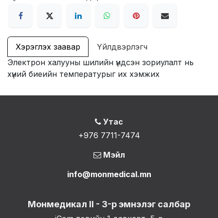
Хэрэглэх заавар
Үйлдвэрлэгч
Электрон халууны шилийн үндсэн зориулалт нь
хүний ​​биеийн температурыг их хэмжих
Утас
+976 7711-7474
Мэйл
info@monmedical.mn
Монмедикал II - 3-р эмнэлэг салбар