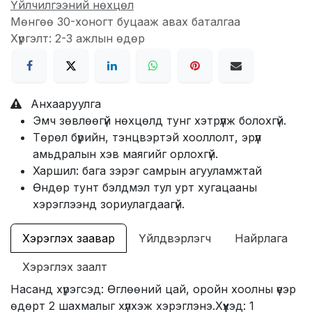
Үйлчилгээний нөхцөл
Мөнгөө 30-хоногт буцааж авах баталгаа
Хүргэлт: 2-3 ажлын өдөр
Анхааруулга
Эмч зөвлөөгүй нөхцөлд тунг хэтрүүлж болохгүй.
Төрөл бүрийн, тэнцвэртэй хооллолт, эрүүл
амьдралын хэв маягийг орлохгүй.
Харшил: бага зэрэг самрын агууламжтай
Өндөр тунт бэлдмэл тул урт хугацааны
хэрэглээнд зориулагдаагүй.
Хэрэглэх заавар
Үйлдвэрлэгч
Найрлага
Хэрэглэх заалт
Насанд хүрэгсэд: Өглөөний цай, оройн хоолны үеэр
өдөрт 2 шахмалыг хүлхэж хэрэглэнэ.Хүүхэд: 1