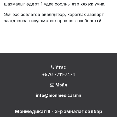
шахмалыг өдөрт 1 удаа хоолны үеэр хүлхэж ууна.
Эмчээс зөвлөгөө авалгүйгээр, хэрэглэх зааварт
заагдсанаас илүү хэмжээгээр хэрэглэж болохгүй.
Утас
+976 7711-7474
Мэйл
info@monmedical.mn
Монмедикал II - 3-р эмнэлэг салбар