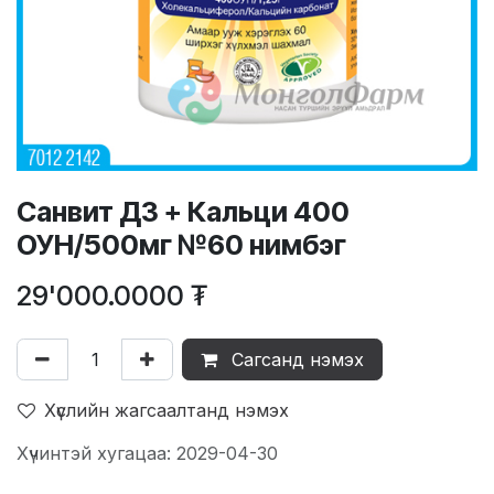
Санвит Д3 + Кальци 400
ОУН/500мг №60 нимбэг
29'000.0000
₮
Сагсанд нэмэх
Хүслийн жагсаалтанд нэмэх
Хүчинтэй хугацаа: 2029-04-30