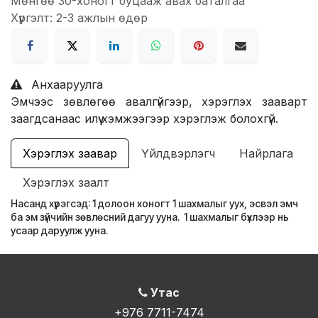
Мөнгөө 30-хоногт буцааж авах баталгаа
Хүргэлт: 2-3 ажлын өдөр
Анхааруулга
Эмчээс зөвлөгөө авалгүйгээр, хэрэглэх зааварт
заагдсанаас илүү хэмжээгээр хэрэглэж болохгүй.
Хэрэглэх заавар
Үйлдвэрлэгч
Найрлага
Хэрэглэх заалт
Насанд хүрэгсэд: 1 долоон хоногт 1 шахмалыг уух, эсвэл эмч
ба эм зүйчийн зөвлөсний дагуу ууна. 1 шахмалыг бүхлээр нь
усаар даруулж ууна.
Утас
+976 7711-7474