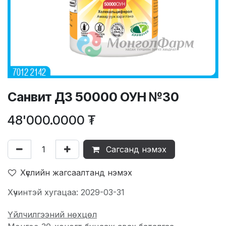
Санвит Д3 50000 ОУН №30
48'000.0000
₮
Сагсанд нэмэх
Хүслийн жагсаалтанд нэмэх
Хүчинтэй хугацаа: 2029-03-31
Үйлчилгээний нөхцөл