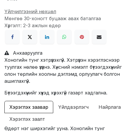
Үйлчилгээний нөхцөл
Мөнгөө 30-хоногт буцааж авах баталгаа
Хүргэлт: 2-3 ажлын өдөр
Анхааруулга
Хоногийн тунг хэтрүүлэхгүй. Хэтрүүлэн хэрэглэснээр
туулгах нөлөө үзүүлнэ. Хүнсний нэмэлт бүтээгдэхүүнийг
олон төрлийн хоолны дэглэмд орлуулагч болгон
ашиглахгүй.
Бүтээгдэхүүнийг хүүхэд хүрэхгүй газарт хадгална.
Хэрэглэх заавар
Үйлдвэрлэгч
Найрлага
Хэрэглэх заалт
Өдөрт нэг ширхэгийг ууна. Хоногийн тунг