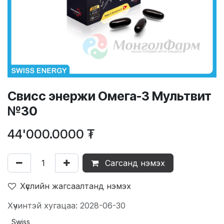
Свисс энержи Омега-3 Мультвит
№30
44'000.0000
₮
Сагсанд нэмэх
Хүслийн жагсаалтанд нэмэх
Хүчинтэй хугацаа: 2028-06-30
Swiss