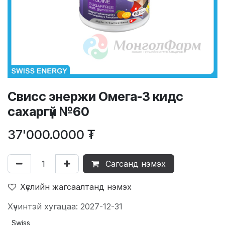
Свисс энержи Омега-3 кидс
сахаргүй №60
37'000.0000
₮
Сагсанд нэмэх
Хүслийн жагсаалтанд нэмэх
Хүчинтэй хугацаа: 2027-12-31
Swiss