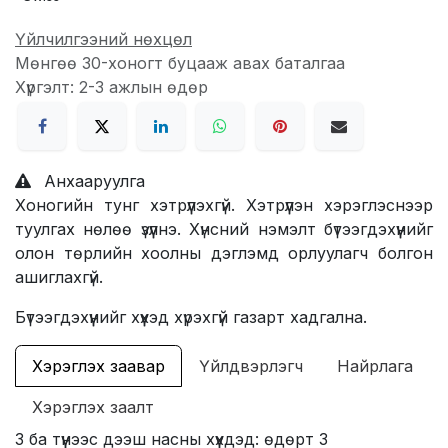
Үйлчилгээний нөхцөл
Мөнгөө 30-хоногт буцааж авах баталгаа
Хүргэлт: 2-3 ажлын өдөр
Анхааруулга
Хоногийн тунг хэтрүүлэхгүй. Хэтрүүлэн хэрэглэснээр
туулгах нөлөө үзүүлнэ. Хүнсний нэмэлт бүтээгдэхүүнийг
олон төрлийн хоолны дэглэмд орлуулагч болгон
ашиглахгүй.
Бүтээгдэхүүнийг хүүхэд хүрэхгүй газарт хадгална.
Хэрэглэх заавар
Үйлдвэрлэгч
Найрлага
Хэрэглэх заалт
3 ба түүнээс дээш насны хүүхдэд: өдөрт 3