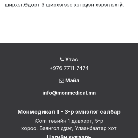
ширхэг.Өдөрт 3 ширхэгээс хэтрүүлэн хэрэглэхгүй.
Утас
+976 7711-7474
Мэйл
info@monmedical.mn
Монмедикал II - 3-р эмнэлэг салбар
iCom төвийн 1 давхарт, 5-р
хороо, Баянгол дүүрэг, Улаанбаатар хот
Цагийн хуваарь