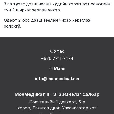
3 ба түүнээс дээш насны хүүхдийн хэрэгцээт хоногийн
тун 2 ширхэг зөөлөн чихэр.
Өдөрт 2-оос дээш зөөлөн чихэр хэрэглэж
болохгүй.
Утас
+976 7711-7474
Мэйл
info@monmedical.mn
Монмедикал II - 3-р эмнэлэг салбар
iCom төвийн 1 давхарт, 5-р
хороо, Баянгол дүүрэг, Улаанбаатар хот