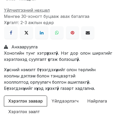
Үйлчилгээний нөхцөл
Мөнгөө 30-хоногт буцааж авах баталгаа
Хүргэлт: 2-3 ажлын өдөр
Анхааруулга
Хоногийн тунг хэтрүүлэхгүй. Нэг дор олон ширхгийг
хэрэглэхэд суулгалт үүсгэж болзошгүй.
Хүнсний нэмэлт бүтээгдэхүүнийг олон төрлийн
хоолны дэглэм болон тэнцвэртэй
хооллолтод орлуулагч болгон ашиглахгүй.
Бүтээгдэхүүнийг хүүхэд хүрэхгүй газарт хадгална.
Хэрэглэх заавар
Үйлдвэрлэгч
Найрлага
Хэрэглэх заалт