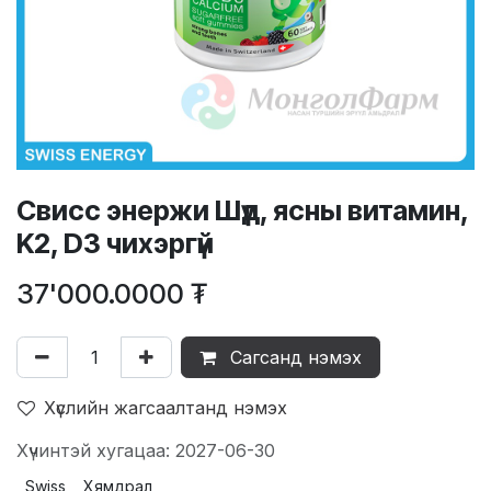
Свисс энержи Шүд, ясны витамин,
K2, D3 чихэргүй
37'000.0000
₮
Сагсанд нэмэх
Хүслийн жагсаалтанд нэмэх
Хүчинтэй хугацаа: 2027-06-30
Swiss
Хямдрал