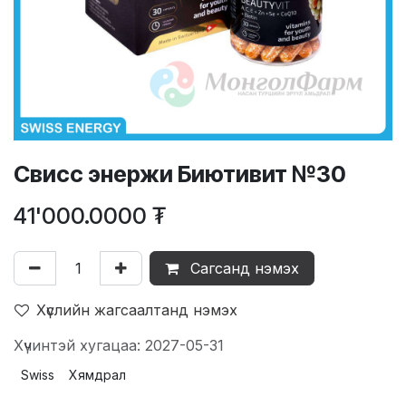
Свисс энержи Биютивит №30
41'000.0000
₮
Сагсанд нэмэх
Хүслийн жагсаалтанд нэмэх
Хүчинтэй хугацаа: 2027-05-31
Swiss
Хямдрал