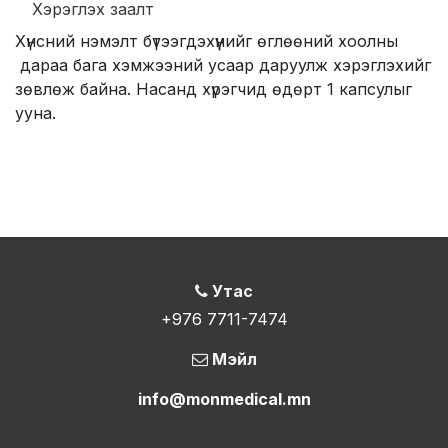
Хэрэглэх заалт
​ Хүнсний нэмэлт бүтээгдэхүүнийг өглөөний хоолны
дараа бага хэмжээний усаар даруулж хэрэглэхийг
зөвлөж байна. Насанд хүрэгчид өдөрт 1 капсулыг
ууна.
Утас
+976 7711-7474
Мэйл
info@monmedical.mn