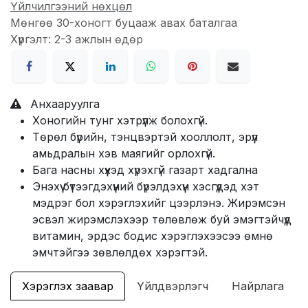
Үйлчилгээний нөхцөл
Мөнгөө 30-хоногт буцааж авах баталгаа
Хүргэлт: 2-3 ажлын өдөр
Анхааруулга
Хоногийн тунг хэтрүүлж болохгүй.
Төрөл бүрийн, тэнцвэртэй хооллолт, эрүүл
амьдралын хэв маягийг орлохгүй.
Бага насны хүүхэд хүрэхгүй газарт хадгална
Энэхүү бүтээгдэхүүний бүрэлдэхүүн хэсгүүдэд хэт
мэдрэг бол хэрэглэхийг цээрлэнэ. Жирэмсэн
эсвэл жирэмслэхээр төлөвлөж буй эмэгтэйчүүд
витамин, эрдэс бодис хэрэглэхээсээ өмнө
эмчтэйгээ зөвлөлдөх хэрэгтэй.
Хэрэглэх заавар
Үйлдвэрлэгч
Найрлага