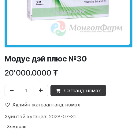
Модус дэй плюс №30
20'000.0000
₮
Сагсанд нэмэх
Хүслийн жагсаалтанд нэмэх
Хүчинтэй хугацаа: 2028-07-31
Хямдрал