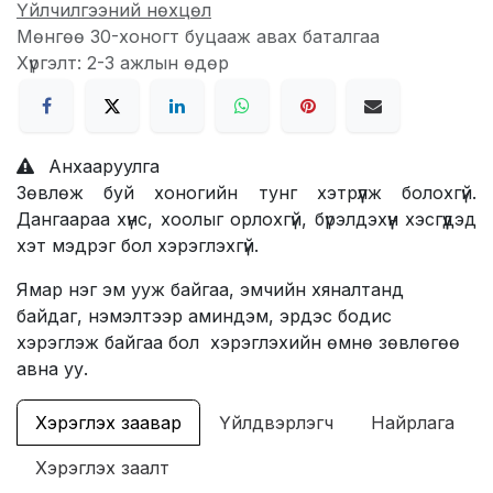
Үйлчилгээний нөхцөл
Мөнгөө 30-хоногт буцааж авах баталгаа
Хүргэлт: 2-3 ажлын өдөр
Анхааруулга
Зөвлөж буй хоногийн тунг хэтрүүлж болохгүй.
Дангаараа хүнс, хоолыг орлохгүй, бүрэлдэхүүн хэсгүүдэд
хэт мэдрэг бол хэрэглэхгүй.
Ямар нэг эм ууж байгаа, эмчийн хяналтанд
байдаг, нэмэлтээр аминдэм, эрдэс бодис
хэрэглэж байгаа бол хэрэглэхийн өмнө зөвлөгөө
авна уу.
Хэрэглэх заавар
Үйлдвэрлэгч
Найрлага
Хэрэглэх заалт