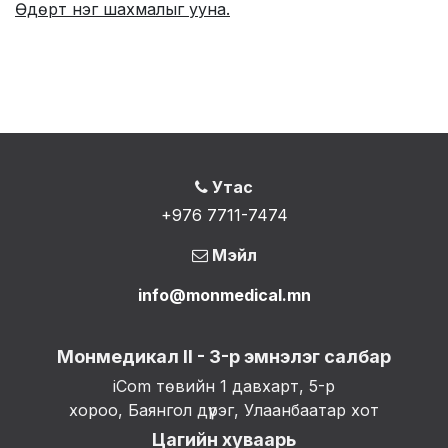
Өдөрт нэг шахмалыг ууна. ​
Утас
+976 7711-7474
Мэйл
info@monmedical.mn
Монмедикал II - 3-р эмнэлэг салбар
iCom төвийн 1 давхарт, 5-р
хороо, Баянгол дүүрэг, Улаанбаатар хот
Цагийн хуваарь