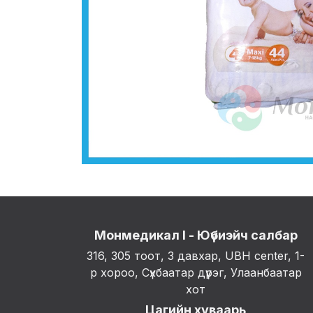
Монмедикал I - Юүбиэйч салбар
316, 305 тоот, 3 давхар, UBH center, 1-
р хороо, Сүхбаатар дүүрэг, Улаанбаатар
хот
Цагийн хуваарь