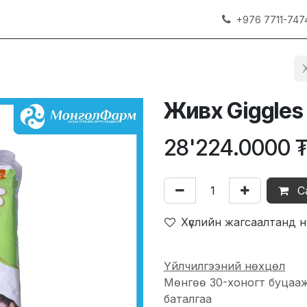
+976 7711-747
Живх Giggles 
28'224.0000
С
Хүслийн жагсаалтанд 
Үйлчилгээний нөхцөл
Мөнгөө 30-хоногт буцаа
баталгаа