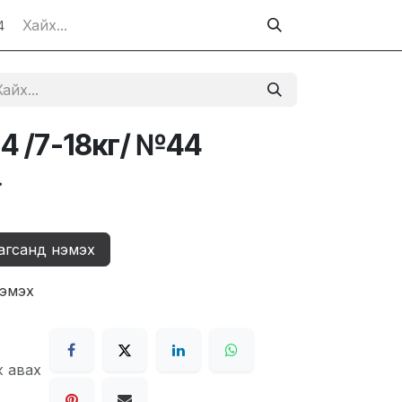
4
4 /7-18кг/ №44
₮
агсанд нэмэх
нэмэх
ж авах