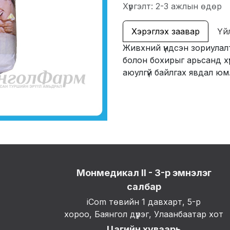
Хүргэлт: 2-3 ажлын өдөр
Хэрэглэх заавар
Үй
Живхний үндсэн зориулал
болон бохирыг арьсанд хү
аюулгүй байлгах явдал юм
Монмедикал II - 3-р эмнэлэг
салбар
iCom төвийн 1 давхарт, 5-р
хороо, Баянгол дүүрэг, Улаанбаатар хот
Цагийн хуваарь