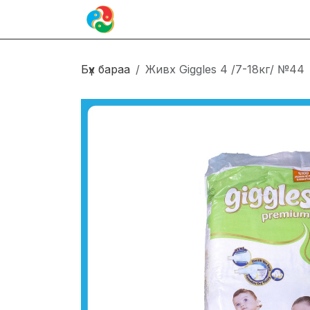
Skip to Content
Иргэн
Блог
Холбоо барих
Бүх бараа
Живх Giggles 4 /7-18кг/ №44