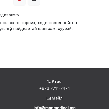
лдвэрлэгч
т нь өсөлт торних, хөдөлгөөнд нойтон
ргэлгүй найдвартай шингээж, хуурай,
.
Утас
+976 7711-7474
Мэйл
info@monmedical.mn