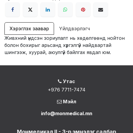
Хэрэглэх заавар
Үйлдвэрлэгч
Живхний үндсэн зориулалт нь хөдөлгөөнд нойтон
болон бохирыг арьсанд хүргэлгүй найдвартай
шингээж, хуурай, аюулгүй байлгах явдал юм.
Утас
+976 7711-7474
Мэйл
info@monmedical.mn
Монмедикал II - 3-р эмнэлэг салбар