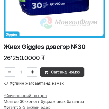
Живх Giggles дэвсгэр №30
26'250.0000
₮
Сагсанд нэмэх
Хүслийн жагсаалтанд нэмэх
Үйлчилгээний нөхцөл
Мөнгөө 30-хоногт буцааж авах баталгаа
Хүргэлт: 2-3 ажлын өдөр