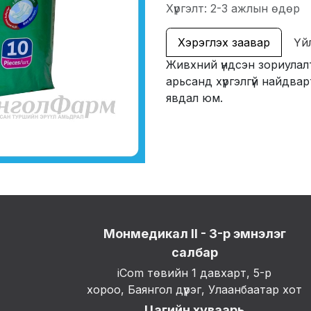
Хүргэлт: 2-3 ажлын өдөр
Хэрэглэх заавар
Үй
Живхний үндсэн зориулал
арьсанд хүргэлгүй найдва
явдал юм.
Монмедикал II - 3-р эмнэлэг
салбар
iCom төвийн 1 давхарт, 5-р
хороо, Баянгол дүүрэг, Улаанбаатар хот
Цагийн хуваарь