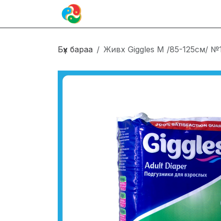
Skip to Content
Иргэн
Блог
Холбоо барих
Бүх бараа
Живх Giggles M /85-125см/ №