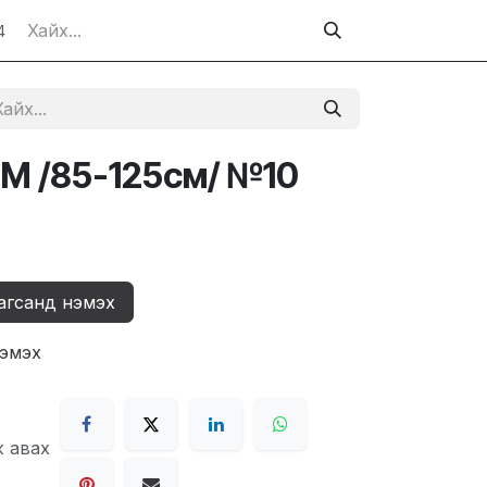
4
 M /85-125см/ №10
агсанд нэмэх
нэмэх
ж авах