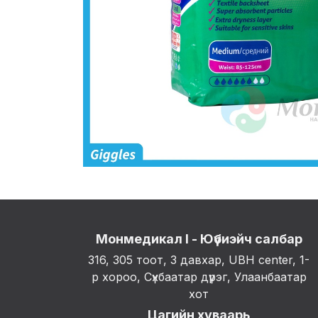
Монмедикал I - Юүбиэйч салбар
316, 305 тоот, 3 давхар, UBH center, 1-
р хороо, Сүхбаатар дүүрэг, Улаанбаатар
хот
Цагийн хуваарь