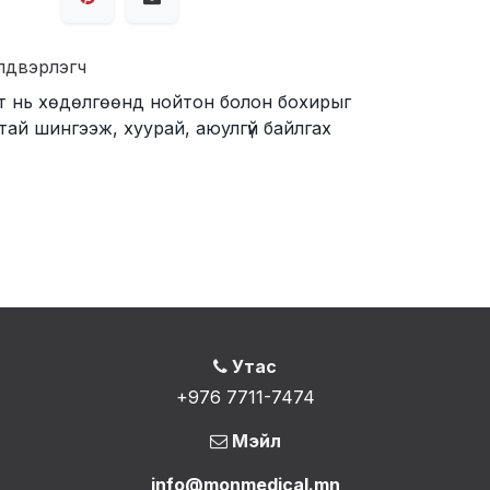
лдвэрлэгч
т нь хөдөлгөөнд нойтон болон бохирыг
ртай шингээж, хуурай, аюулгүй байлгах
Утас
+976 7711-7474
Мэйл
info@monmedical.mn