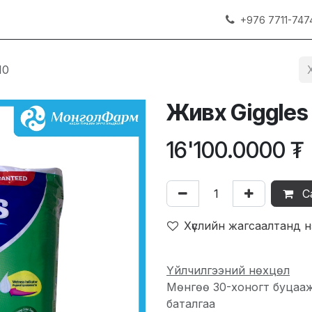
+976 7711-747
10
Живх Giggles
16'100.0000
₮
С
Хүслийн жагсаалтанд 
Үйлчилгээний нөхцөл
Мөнгөө 30-хоногт буцаа
баталгаа