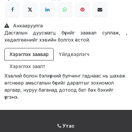
Анхааруулга
Дасгалын дуусмагц бүсийг заавал суллаж, ,
хөдөлгөөнийг хэвийн болгох ёстой.
Хэрэглэх заавар
Үйлдвэрлэгч
Хэрэглэх заалт
Хэвлий болон бэлхүүсний булчинг гаднаас нь шахаж
өгснөөр амьсгалын бүсийг даралтыг зохиомол
аргаар, нуруу баганад дотоод бат бөх бэхийг
үүсгэнэ.
Утас