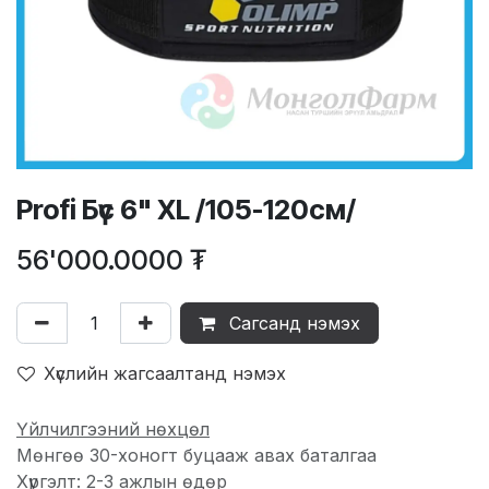
Profi Бүс 6" XL /105-120см/
56'000.0000
₮
Сагсанд нэмэх
Хүслийн жагсаалтанд нэмэх
Үйлчилгээний нөхцөл
Мөнгөө 30-хоногт буцааж авах баталгаа
Хүргэлт: 2-3 ажлын өдөр