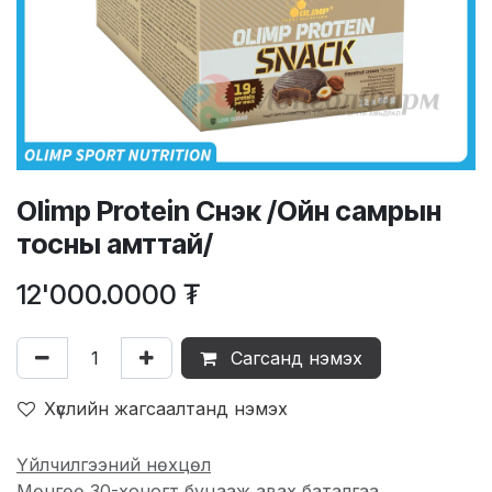
Olimp Protein Снэк /Ойн самрын
тосны амттай/
12'000.0000
₮
Сагсанд нэмэх
Хүслийн жагсаалтанд нэмэх
Үйлчилгээний нөхцөл
Мөнгөө 30-хоногт буцааж авах баталгаа