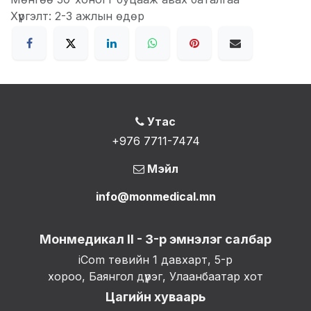
Хүргэлт: 2-3 ажлын өдөр
Утас
+976 7711-7474
Мэйл
info@monmedical.mn
Монмедикал II - 3-р эмнэлэг салбар
iCom төвийн 1 давхарт, 5-р
хороо, Баянгол дүүрэг, Улаанбаатар хот
Цагийн хуваарь