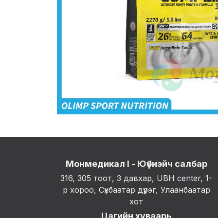
Монмедикал I - Юүбиэйч салбар
316, 305 тоот, 3 давхар, UBH center, 1-
р хороо, Сүхбаатар дүүрэг, Улаанбаатар
хот
Цагийн хуваарь