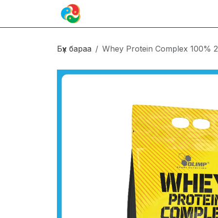
Skip to Content
Иргэн
Блог
Холбоо барих
Бүх бараа
Whey Protein Complex 100% 