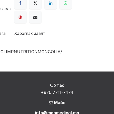
ж авах
ага
Хэрэглэх заалт
om/OLIMPNUTRITIONMONGOLIA/
Утас
+976 7711-7474
Мэйл
info@monmedical.mn