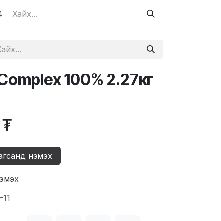
4
 Complex 100% 2.27кг
₮
агсанд нэмэх
нэмэх
-11