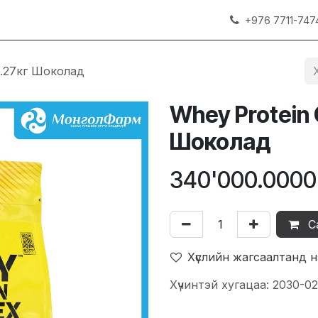
+976 7711-747
2.27кг Шоколад
Whey Protein
Шоколад
340'000.0000
С
Хүслийн жагсаалтанд 
Хүчинтэй хугацаа: 2030-02