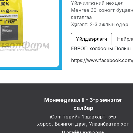
Үйлчилгээний нөхцөл
Мөнгөө 30-хоногт буцаа
баталгаа
Хүргэлт: 2-3 ажлын өдөр
Үйлдвэрлэгч
Найрл
ЕВРОП холбооны Польш
https://www.facebook.c
Монмедикал II - 3-р эмнэлэг
салбар
iCom төвийн 1 давхарт, 5-р
хороо, Баянгол дүүрэг, Улаанбаатар хот
Цагийн хуваарь