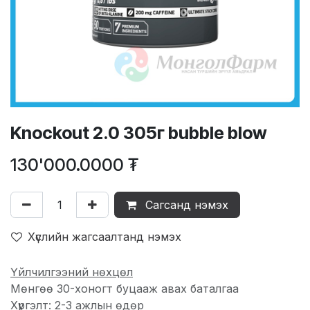
Knockout 2.0 305г bubble blow
130'000.0000
₮
Сагсанд нэмэх
Хүслийн жагсаалтанд нэмэх
Үйлчилгээний нөхцөл
Мөнгөө 30-хоногт буцааж авах баталгаа
Хүргэлт: 2-3 ажлын өдөр