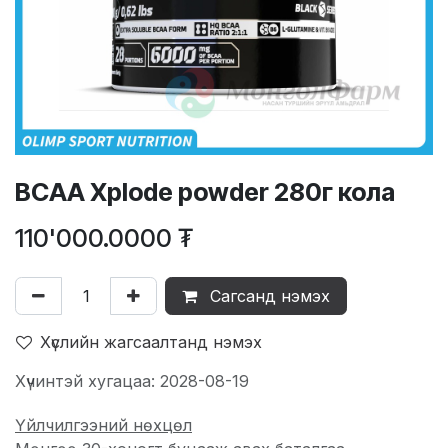
BCAA Xplode powder 280г кола
110'000.0000
₮
Сагсанд нэмэх
Хүслийн жагсаалтанд нэмэх
Хүчинтэй хугацаа: 2028-08-19
Үйлчилгээний нөхцөл