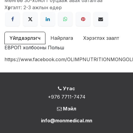
Мөнгөө 30-хоногт буцааж авах баталгаа
Хүргэлт: 2-3 ажлын өдөр
Үйлдвэрлэгч
Найрлага
Хэрэглэх заалт
ЕВРОП холбооны Польш
https://www.facebook.com/OLIMPNUTRITIONMONGOL
Утас
+976 7711-7474
Мэйл
info@monmedical.mn