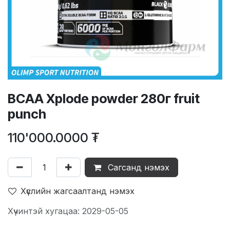
BCAA Xplode powder 280г fruit
punch
110'000.0000
₮
Сагсанд нэмэх
Хүслийн жагсаалтанд нэмэх
Хүчинтэй хугацаа: 2029-05-05