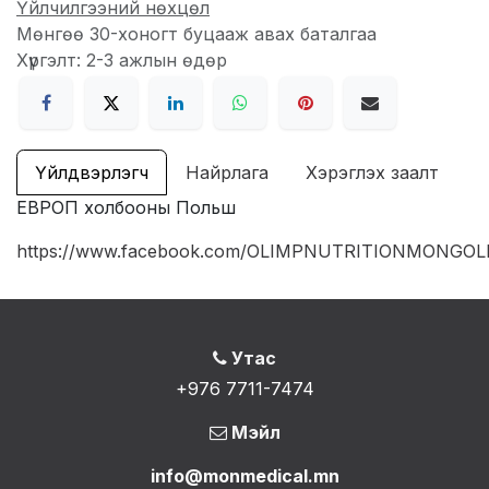
Үйлчилгээний нөхцөл
Мөнгөө 30-хоногт буцааж авах баталгаа
Хүргэлт: 2-3 ажлын өдөр
Үйлдвэрлэгч
Найрлага
Хэрэглэх заалт
ЕВРОП холбооны Польш
https://www.facebook.com/OLIMPNUTRITIONMONGOL
Утас
+976 7711-7474
Мэйл
info@monmedical.mn