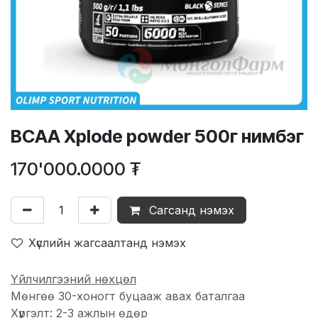
BCAA Xplode powder 500г нимбэг
170'000.0000
₮
Сагсанд нэмэх
Хүслийн жагсаалтанд нэмэх
Үйлчилгээний нөхцөл
Мөнгөө 30-хоногт буцааж авах баталгаа
Хүргэлт: 2-3 ажлын өдөр