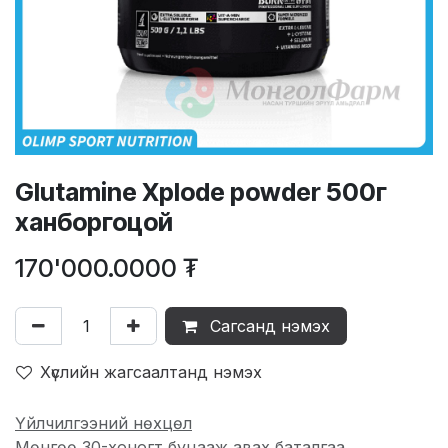
Glutamine Xplode powder 500г
ханборгоцой
170'000.0000
₮
Сагсанд нэмэх
Хүслийн жагсаалтанд нэмэх
Үйлчилгээний нөхцөл
Мөнгөө 30-хоногт буцааж авах баталгаа