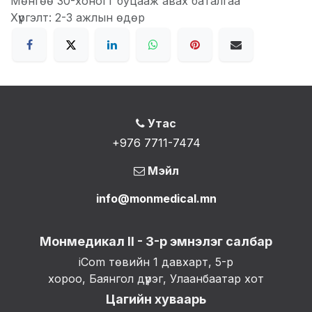
Мөнгөө 30-хоногт буцааж авах баталгаа
Хүргэлт: 2-3 ажлын өдөр
Утас
+976 7711-7474
Мэйл
info@monmedical.mn
Монмедикал II - 3-р эмнэлэг салбар
iCom төвийн 1 давхарт, 5-р
хороо, Баянгол дүүрэг, Улаанбаатар хот
Цагийн хуваарь