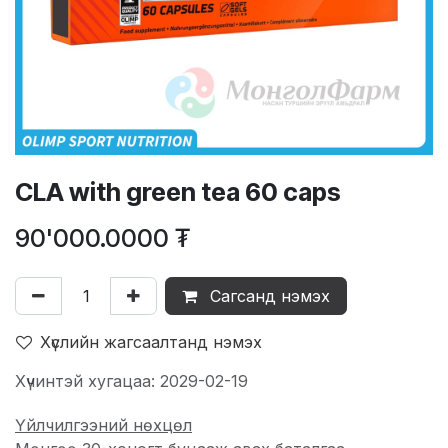
CLA with green tea 60 caps
90'000.0000
₮
Сагсанд нэмэх
Хүслийн жагсаалтанд нэмэх
Хүчинтэй хугацаа: 2029-02-19
Үйлчилгээний нөхцөл