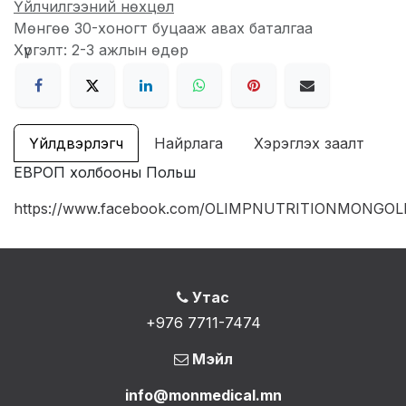
Үйлчилгээний нөхцөл
Мөнгөө 30-хоногт буцааж авах баталгаа
Хүргэлт: 2-3 ажлын өдөр
Үйлдвэрлэгч
Найрлага
Хэрэглэх заалт
ЕВРОП холбооны Польш
https://www.facebook.com/OLIMPNUTRITIONMONGOL
Утас
+976 7711-7474
Мэйл
info@monmedical.mn