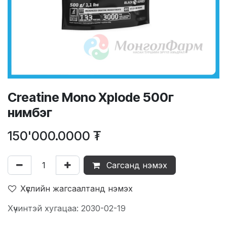
Creatine Mono Xplode 500г
нимбэг
150'000.0000
₮
Сагсанд нэмэх
Хүслийн жагсаалтанд нэмэх
Хүчинтэй хугацаа: 2030-02-19