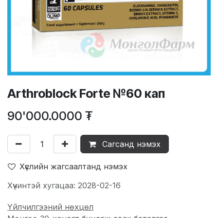
Arthroblock Forte №60 кап
90'000.0000
₮
Сагсанд нэмэх
Хүслийн жагсаалтанд нэмэх
Хүчинтэй хугацаа: 2028-02-16
Үйлчилгээний нөхцөл