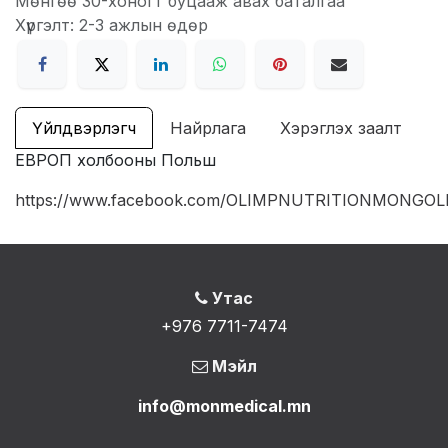
Мөнгөө 30-хоногт буцааж авах баталгаа
Хүргэлт: 2-3 ажлын өдөр
Үйлдвэрлэгч
Найрлага
Хэрэглэх заалт
ЕВРОП холбооны Польш
https://www.facebook.com/OLIMPNUTRITIONMONGOL
Утас
+976 7711-7474
Мэйл
info@monmedical.mn