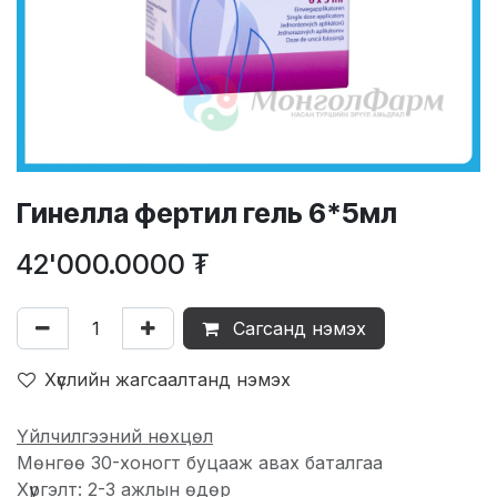
Гинелла фертил гель 6*5мл
42'000.0000
₮
Сагсанд нэмэх
Хүслийн жагсаалтанд нэмэх
Үйлчилгээний нөхцөл
Мөнгөө 30-хоногт буцааж авах баталгаа
Хүргэлт: 2-3 ажлын өдөр