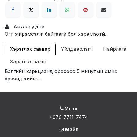
Анхааруулга
Огт жирэмсэлж байгаагүй бол хэрэглэхгүй.
Хэрэглэх заавар
Үйлдвэрлэгч
Найрлага
Хэрэглэх заалт
Бэлгийн харьцаанд орохоос 5 минутын өмнө
үтрээнд хийнэ.
Утас
+976 7711-7474
Мэйл