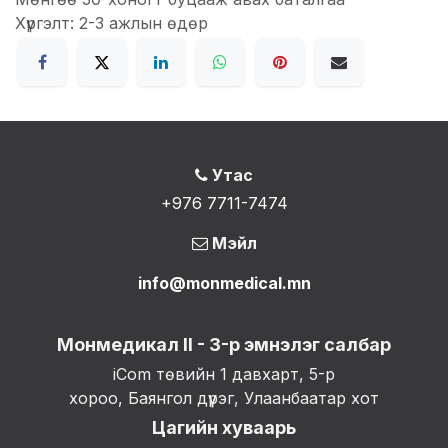
Хүргэлт: 2-3 ажлын өдөр
Утас
+976 7711-7474
Мэйл
info@monmedical.mn
Монмедикал II - 3-р эмнэлэг салбар
iCom төвийн 1 давхарт, 5-р
хороо, Баянгол дүүрэг, Улаанбаатар хот
Цагийн хуваарь