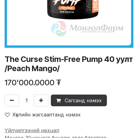
The Curse Stim-Free Pump 40 уулт
/Peach Mango/
170'000.0000
₮
Сагсанд нэмэх
Хүслийн жагсаалтанд нэмэх
Үйлчилгээний нөхцөл
Мөнгөө 30-хоногт буцааж авах баталгаа