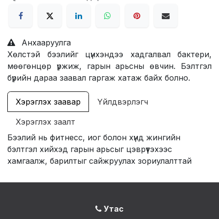
Анхааруулга
Хөлстэй бээлийг цүнхэндээ хадгалвал бактери,
мөөгөнцөр үржиж, гарын арьсны өвчин. Бэлтгэл
бүрийн дараа заавал гаргаж хатаж байх болно.
Хэрэглэх заавар
Үйлдвэрлэгч
Хэрэглэх заалт
Бээлий нь фитнесс, иог болон хүнд жингийн
бэлтгэл хийхэд гарын арьсыг цэврүүтэхээс
хамгаалж, барилтыг сайжруулах зориулалттай
Утас