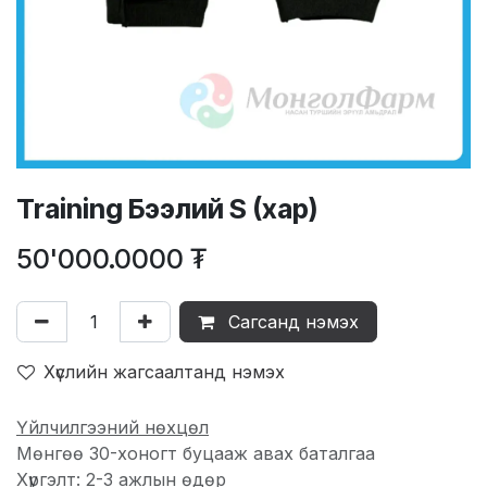
Training Бээлий S (хар)
50'000.0000
₮
Сагсанд нэмэх
Хүслийн жагсаалтанд нэмэх
Үйлчилгээний нөхцөл
Мөнгөө 30-хоногт буцааж авах баталгаа
Хүргэлт: 2-3 ажлын өдөр