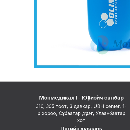
Монмедикал I - Юүбиэйч салбар
316, 305 тоот, 3 давхар, UBH center, 1-
р хороо, Сүхбаатар дүүрэг, Улаанбаатар
хот
Цагийн хуваарь