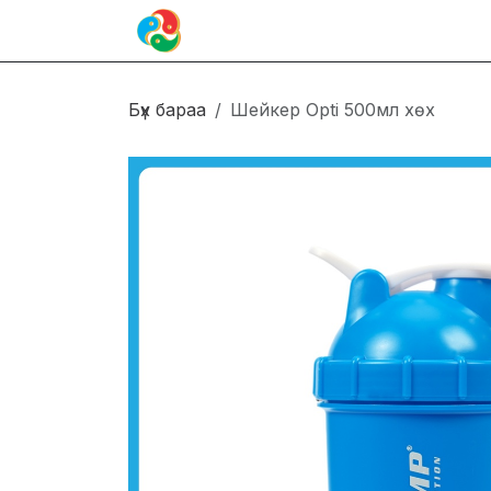
Skip to Content
Иргэн
Блог
Холбоо барих
Бүх бараа
Шейкер Opti 500мл хөх