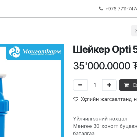
+976 7711-747
Шейкер Opti 
35'000.0000
С
Хүслийн жагсаалтанд 
Үйлчилгээний нөхцөл
Мөнгөө 30-хоногт буцаа
баталгаа