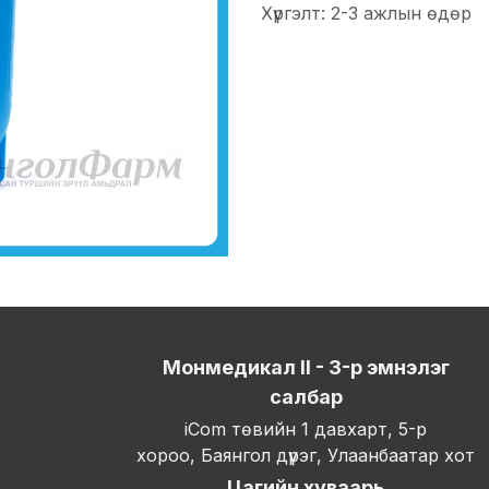
Хүргэлт: 2-3 ажлын өдөр
Монмедикал II - 3-р эмнэлэг
салбар
iCom төвийн 1 давхарт, 5-р
хороо, Баянгол дүүрэг, Улаанбаатар хот
Цагийн хуваарь