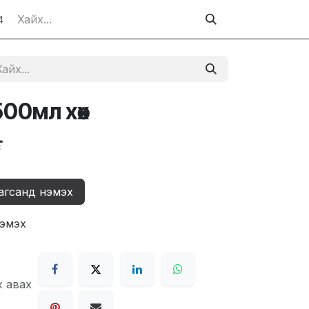
4
500мл хөх
₮
агсанд нэмэх
нэмэх
ж авах