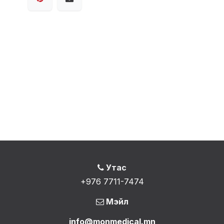
Утас
+976 7711-7474
Мэйл
info@monmedical.mn