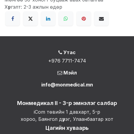
Хүргэлт: 2-3 ажлын өдөр
Утас
+976 7711-7474
Мэйл
info@monmedical.mn
Монмедикал II - 3-р эмнэлэг салбар
iCom төвийн 1 давхарт, 5-р
хороо, Баянгол дүүрэг, Улаанбаатар хот
Цагийн хуваарь