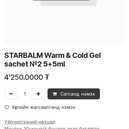
STARBALM Warm & Cold Gel
sachet №2 5+5ml
4'250.0000
₮
Сагсанд нэмэх
Хүслийн жагсаалтанд нэмэх
Үйлчилгээний нөхцөл
Мөнгөө 30-хоногт буцааж авах баталгаа