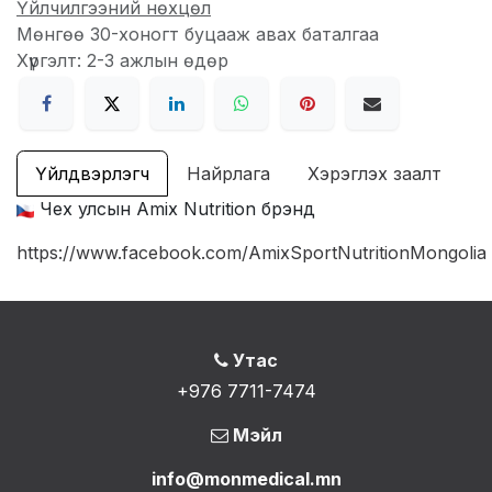
Үйлчилгээний нөхцөл
Мөнгөө 30-хоногт буцааж авах баталгаа
Хүргэлт: 2-3 ажлын өдөр
Үйлдвэрлэгч
Найрлага
Хэрэглэх заалт
Чех улсын Amix Nutrition брэнд
https://www.facebook.com/AmixSportNutritionMongolia
Утас
+976 7711-7474
Мэйл
info@monmedical.mn