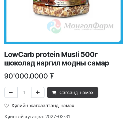
LowCarb protein Musli 500г
шоколад наргил модны самар
90'000.0000
₮
Сагсанд нэмэх
Хүслийн жагсаалтанд нэмэх
Хүчинтэй хугацаа: 2027-03-31