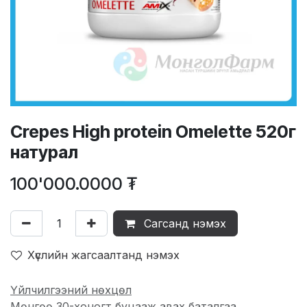
Crepes High protein Omelette 520г
натурал
100'000.0000
₮
Сагсанд нэмэх
Хүслийн жагсаалтанд нэмэх
Үйлчилгээний нөхцөл
Мөнгөө 30-хоногт буцааж авах баталгаа