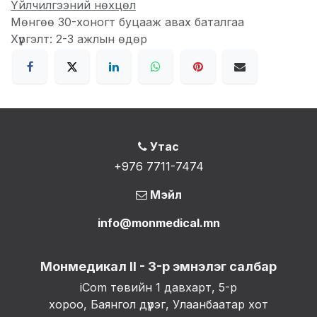
Үйлчилгээний нөхцөл
Мөнгөө 30-хоногт буцааж авах баталгаа
Хүргэлт: 2-3 ажлын өдөр
Утас
+976 7711-7474
Мэйл
info@monmedical.mn
Монмедикал II - 3-р эмнэлэг салбар
iCom төвийн 1 давхарт, 5-р
хороо, Баянгол дүүрэг, Улаанбаатар хот