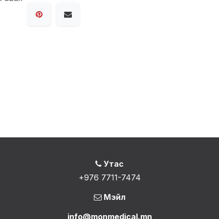
Утас
+976 7711-7474
Мэйл
info@monmedical.mn