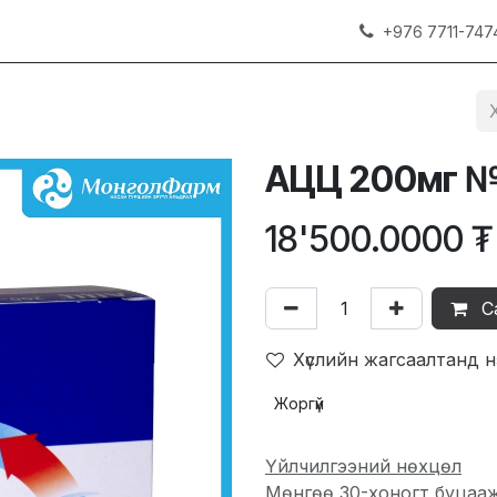
+976 7711-747
АЦЦ 200мг 
18'500.0000
₮
С
Хүслийн жагсаалтанд 
Жоргүй
Үйлчилгээний нөхцөл
Мөнгөө 30-хоногт буцаа