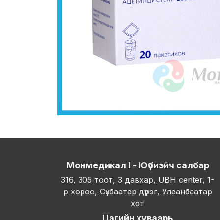
Монмедикал I - Юүбиэйч салбар
316, 305 тоот, 3 давхар, UBH center, 1-
р хороо, Сүхбаатар дүүрэг, Улаанбаатар
хот
Цагийн хуваарь