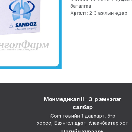
баталгаа
Хүргэлт: 2-3 ажлын өдөр
Монмедикал II - 3-р эмнэлэг
салбар
iCom төвийн 1 давхарт, 5-р
хороо, Баянгол дүүрэг, Улаанбаатар хот
Цагийн хуваарь