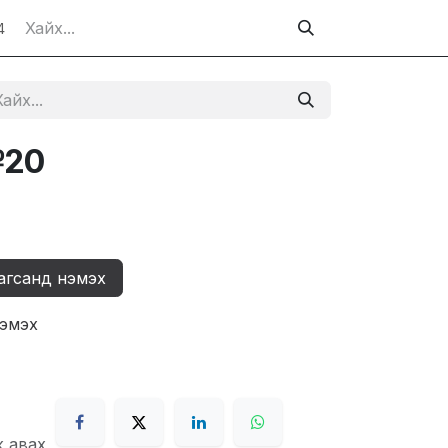
4
№20
агсанд нэмэх
нэмэх
ж авах