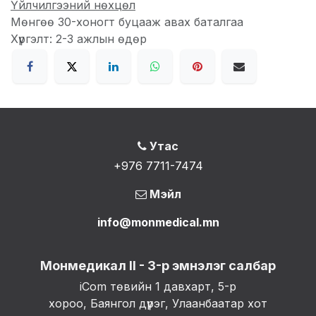
Үйлчилгээний нөхцөл
Мөнгөө 30-хоногт буцааж авах баталгаа
Хүргэлт: 2-3 ажлын өдөр
Утас
+976 7711-7474
Мэйл
info@monmedical.mn
Монмедикал II - 3-р эмнэлэг салбар
iCom төвийн 1 давхарт, 5-р
хороо, Баянгол дүүрэг, Улаанбаатар хот