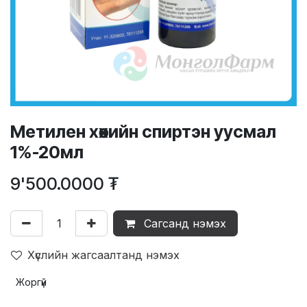
Метилен хөхийн спиртэн уусмал
1%-20мл
9'500.0000
₮
Сагсанд нэмэх
Хүслийн жагсаалтанд нэмэх
Жоргүй