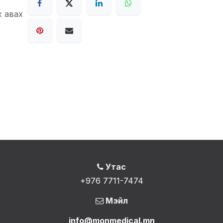
ж авах
Утас
+976 7711-7474
Мэйл
info@monmedical.mn