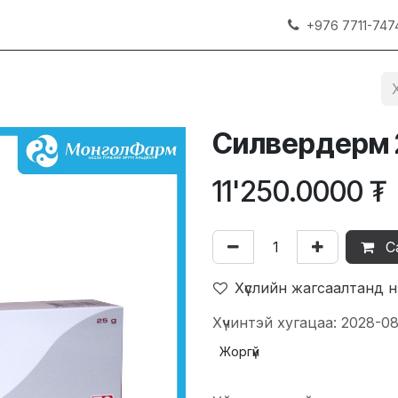
+976 7711-747
Силвердерм 
11'250.0000
₮
С
Хүслийн жагсаалтанд 
Хүчинтэй хугацаа: 2028-0
Жоргүй