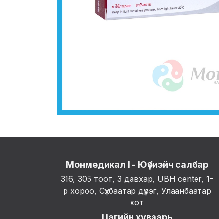
Монмедикал I - Юүбиэйч салбар
316, 305 тоот, 3 давхар, UBH center, 1-
р хороо, Сүхбаатар дүүрэг, Улаанбаатар
хот
Цагийн хуваарь