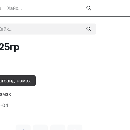
4
25гр
агсанд нэмэх
нэмэх
8-04