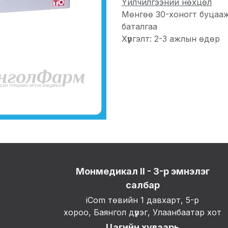
Үйлчилгээний нөхцөл
Мөнгөө 30-хоногт буцаа
баталгаа
Хүргэлт: 2-3 ажлын өдөр
Монмедикал II - 3-р эмнэлэг
салбар
iCom төвийн 1 давхарт, 5-р
хороо, Баянгол дүүрэг, Улаанбаатар хот
Цагийн хуваарь