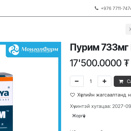
+976 7711-747
Пурим 733мг
17'500.0000
₮
С
Хүслийн жагсаалтанд 
Хүчинтэй хугацаа: 2027-0
Жоргүй