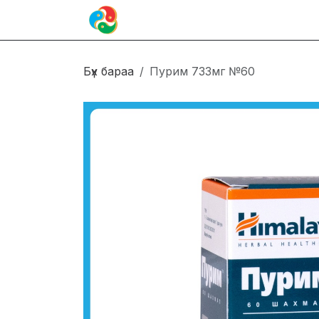
Skip to Content
Иргэн
Блог
Холбоо барих
Бүх бараа
Пурим 733мг №60