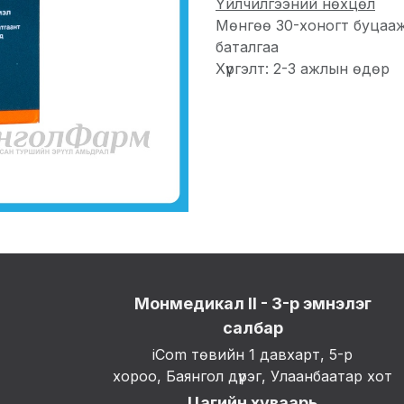
Үйлчилгээний нөхцөл
Мөнгөө 30-хоногт буцаа
баталгаа
Хүргэлт: 2-3 ажлын өдөр
Монмедикал II - 3-р эмнэлэг
салбар
iCom төвийн 1 давхарт, 5-р
хороо, Баянгол дүүрэг, Улаанбаатар хот
Цагийн хуваарь