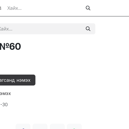
4
 №60
агсанд нэмэх
нэмэх
9-30