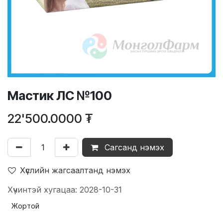
Мастик ЛС №100
22'500.0000
₮
Сагсанд нэмэх
Хүслийн жагсаалтанд нэмэх
Хүчинтэй хугацаа: 2028-10-31
Жортой