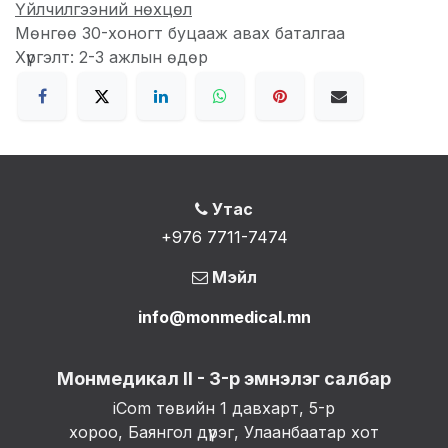
Үйлчилгээний нөхцөл
Мөнгөө 30-хоногт буцааж авах баталгаа
Хүргэлт: 2-3 ажлын өдөр
Утас
+976 7711-7474
Мэйл
info@monmedical.mn
Монмедикал II - 3-р эмнэлэг салбар
iCom төвийн 1 давхарт, 5-р
хороо, Баянгол дүүрэг, Улаанбаатар хот