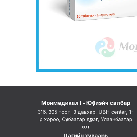
Монмедикал I - Юүбиэйч салбар
316, 305 тоот, 3 давхар, UBH center, 1-
р хороо, Сүхбаатар дүүрэг, Улаанбаатар
хот
Цагийн хуваарь