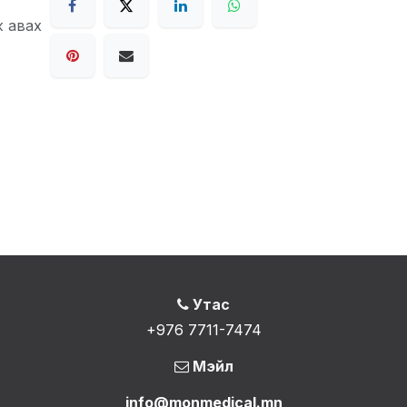
ж авах
Утас
+976 7711-7474
Мэйл
info@monmedical.mn