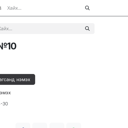
4
 №10
агсанд нэмэх
нэмэх
4-30