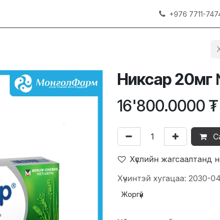
+976 7711-747
Никсар 20мг
16'800.0000
₮
С
Хүслийн жагсаалтанд 
Хүчинтэй хугацаа: 2030-0
Жоргүй