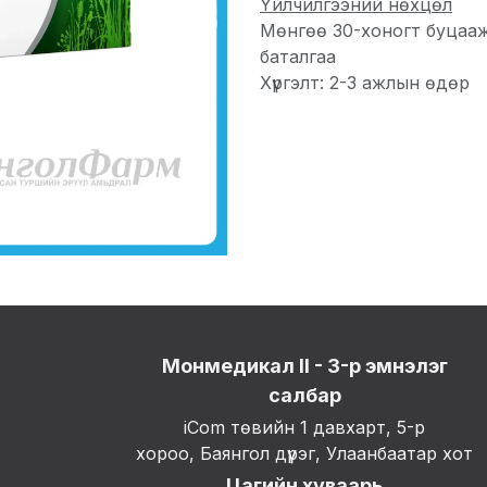
Үйлчилгээний нөхцөл
Мөнгөө 30-хоногт буцаа
баталгаа
Хүргэлт: 2-3 ажлын өдөр
Монмедикал II - 3-р эмнэлэг
салбар
iCom төвийн 1 давхарт, 5-р
хороо, Баянгол дүүрэг, Улаанбаатар хот
Цагийн хуваарь