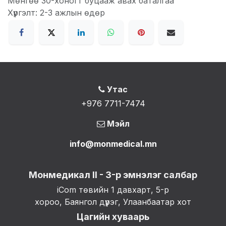
Мөнгөө 30-хоногт буцааж авах баталгаа
Хүргэлт: 2-3 ажлын өдөр
Утас
+976 7711-7474
Мэйл
info@monmedical.mn
Монмедикал II - 3-р эмнэлэг салбар
iCom төвийн 1 давхарт, 5-р
хороо, Баянгол дүүрэг, Улаанбаатар хот
Цагийн хуваарь