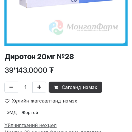
Диротон 20мг №28
39'143.0000
₮
Сагсанд нэмэх
Хүслийн жагсаалтанд нэмэх
ЭМД
Жортой
Үйлчилгээний нөхцөл