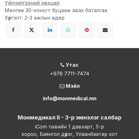
Үйлчилгээний нөхцөл
Мөнгөө 30-хоногт буцааж авах баталгаа
Хүргэлт: 2-3 ажлын өдөр
Утас
+976 7711-7474
Мэйл
info@monmedical.mn
Монмедикал II - 3-р эмнэлэг салбар
iCom төвийн 1 давхарт, 5-р
хороо, Баянгол дүүрэг, Улаанбаатар хот